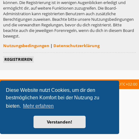
können. Die Registrierung ist in wenigen Augenblicken erledigt und
ermöglicht dir, auf weitere Funktionen zuzugreifen. Die Board-
Administration kann registrierten Benutzern auch zusätzliche
Berechtigungen zuweisen. Beachte bitte unsere Nutzungsbedingungen
und die verwandten Regelungen, bevor du dich registrierst. Bitte
beachte auch die jeweiligen Forenregeln, wenn du dich in diesem Board
bewegst.
Nutzungsbedingungen
|
Datenschutzerklärung
REGISTRIEREN
Startseite
Foren-Übersicht
Alle Zeiten sind
UTC+02:00
Diese Website nutzt Cookies, um dir den
metrolike style by
Eric Seguin
Updated for phpBB3.2 by
Ian Bradley
bestmöglichen Komfort bei der Nutzung zu
Powered by
phpBB
® Forum Software © phpBB Limited
bieten.
Mehr erfahren
Deutsche Übersetzung durch
phpBB.de
Datenschutz
|
Nutzungsbedingungen
Verstanden!