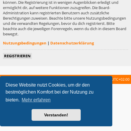
können. Die Registrierung ist in wenigen Augenblicken erledigt und
ermöglicht dir, auf weitere Funktionen zuzugreifen. Die Board-
Administration kann registrierten Benutzern auch zusätzliche
Berechtigungen zuweisen. Beachte bitte unsere Nutzungsbedingungen
und die verwandten Regelungen, bevor du dich registrierst. Bitte
beachte auch die jeweiligen Forenregeln, wenn du dich in diesem Board
bewegst.
Nutzungsbedingungen
|
Datenschutzerklärung
REGISTRIEREN
Startseite
Foren-Übersicht
Alle Zeiten sind
UTC+02:00
Diese Website nutzt Cookies, um dir den
metrolike style by
Eric Seguin
Updated for phpBB3.2 by
Ian Bradley
bestmöglichen Komfort bei der Nutzung zu
Powered by
phpBB
® Forum Software © phpBB Limited
bieten.
Mehr erfahren
Deutsche Übersetzung durch
phpBB.de
Datenschutz
|
Nutzungsbedingungen
Verstanden!