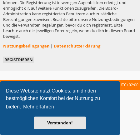
können. Die Registrierung ist in wenigen Augenblicken erledigt und
ermöglicht dir, auf weitere Funktionen zuzugreifen. Die Board-
Administration kann registrierten Benutzern auch zusätzliche
Berechtigungen zuweisen. Beachte bitte unsere Nutzungsbedingungen
und die verwandten Regelungen, bevor du dich registrierst. Bitte
beachte auch die jeweiligen Forenregeln, wenn du dich in diesem Board
bewegst.
Nutzungsbedingungen
|
Datenschutzerklärung
REGISTRIEREN
Startseite
Foren-Übersicht
Alle Zeiten sind
UTC+02:00
Diese Website nutzt Cookies, um dir den
metrolike style by
Eric Seguin
Updated for phpBB3.2 by
Ian Bradley
bestmöglichen Komfort bei der Nutzung zu
Powered by
phpBB
® Forum Software © phpBB Limited
bieten.
Mehr erfahren
Deutsche Übersetzung durch
phpBB.de
Datenschutz
|
Nutzungsbedingungen
Verstanden!