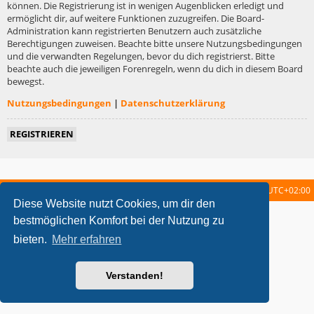
können. Die Registrierung ist in wenigen Augenblicken erledigt und
ermöglicht dir, auf weitere Funktionen zuzugreifen. Die Board-
Administration kann registrierten Benutzern auch zusätzliche
Berechtigungen zuweisen. Beachte bitte unsere Nutzungsbedingungen
und die verwandten Regelungen, bevor du dich registrierst. Bitte
beachte auch die jeweiligen Forenregeln, wenn du dich in diesem Board
bewegst.
Nutzungsbedingungen
|
Datenschutzerklärung
REGISTRIEREN
Startseite
Foren-Übersicht
Alle Zeiten sind
UTC+02:00
Diese Website nutzt Cookies, um dir den
metrolike style by
Eric Seguin
Updated for phpBB3.2 by
Ian Bradley
bestmöglichen Komfort bei der Nutzung zu
Powered by
phpBB
® Forum Software © phpBB Limited
bieten.
Mehr erfahren
Deutsche Übersetzung durch
phpBB.de
Datenschutz
|
Nutzungsbedingungen
Verstanden!