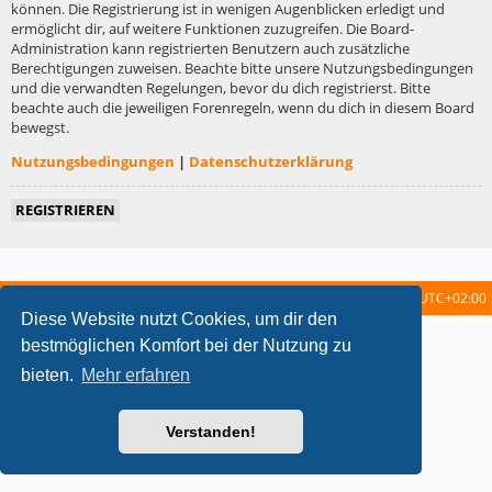
können. Die Registrierung ist in wenigen Augenblicken erledigt und
ermöglicht dir, auf weitere Funktionen zuzugreifen. Die Board-
Administration kann registrierten Benutzern auch zusätzliche
Berechtigungen zuweisen. Beachte bitte unsere Nutzungsbedingungen
und die verwandten Regelungen, bevor du dich registrierst. Bitte
beachte auch die jeweiligen Forenregeln, wenn du dich in diesem Board
bewegst.
Nutzungsbedingungen
|
Datenschutzerklärung
REGISTRIEREN
Startseite
Foren-Übersicht
Alle Zeiten sind
UTC+02:00
Diese Website nutzt Cookies, um dir den
metrolike style by
Eric Seguin
Updated for phpBB3.2 by
Ian Bradley
bestmöglichen Komfort bei der Nutzung zu
Powered by
phpBB
® Forum Software © phpBB Limited
bieten.
Mehr erfahren
Deutsche Übersetzung durch
phpBB.de
Datenschutz
|
Nutzungsbedingungen
Verstanden!