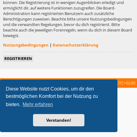
können. Die Registrierung ist in wenigen Augenblicken erledigt und
ermöglicht dir, auf weitere Funktionen zuzugreifen. Die Board-
Administration kann registrierten Benutzern auch zusätzliche
Berechtigungen zuweisen. Beachte bitte unsere Nutzungsbedingungen
und die verwandten Regelungen, bevor du dich registrierst. Bitte
beachte auch die jeweiligen Forenregeln, wenn du dich in diesem Board
bewegst.
Nutzungsbedingungen
|
Datenschutzerklärung
REGISTRIEREN
Startseite
Foren-Übersicht
Alle Zeiten sind
UTC+02:00
Diese Website nutzt Cookies, um dir den
metrolike style by
Eric Seguin
Updated for phpBB3.2 by
Ian Bradley
bestmöglichen Komfort bei der Nutzung zu
Powered by
phpBB
® Forum Software © phpBB Limited
bieten.
Mehr erfahren
Deutsche Übersetzung durch
phpBB.de
Datenschutz
|
Nutzungsbedingungen
Verstanden!