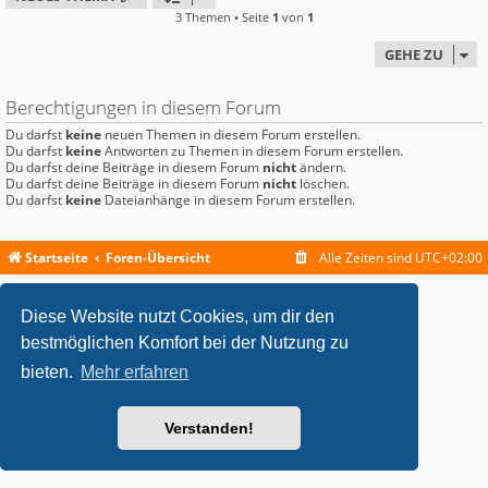
3 Themen • Seite
1
von
1
GEHE ZU
Berechtigungen in diesem Forum
Du darfst
keine
neuen Themen in diesem Forum erstellen.
Du darfst
keine
Antworten zu Themen in diesem Forum erstellen.
Du darfst deine Beiträge in diesem Forum
nicht
ändern.
Du darfst deine Beiträge in diesem Forum
nicht
löschen.
Du darfst
keine
Dateianhänge in diesem Forum erstellen.
Startseite
Foren-Übersicht
Alle Zeiten sind
UTC+02:00
metrolike style by
Eric Seguin
Updated for phpBB3.2 by
Ian Bradley
Diese Website nutzt Cookies, um dir den
Powered by
phpBB
® Forum Software © phpBB Limited
Deutsche Übersetzung durch
phpBB.de
bestmöglichen Komfort bei der Nutzung zu
Datenschutz
|
Nutzungsbedingungen
bieten.
Mehr erfahren
Verstanden!