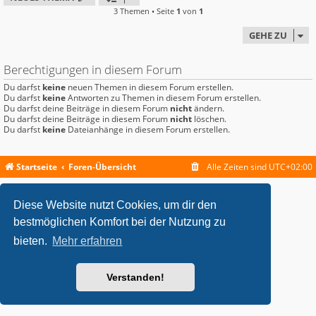
3 Themen • Seite
1
von
1
GEHE ZU
Berechtigungen in diesem Forum
Du darfst
keine
neuen Themen in diesem Forum erstellen.
Du darfst
keine
Antworten zu Themen in diesem Forum erstellen.
Du darfst deine Beiträge in diesem Forum
nicht
ändern.
Du darfst deine Beiträge in diesem Forum
nicht
löschen.
Du darfst
keine
Dateianhänge in diesem Forum erstellen.
Startseite
Foren-Übersicht
Alle Zeiten sind
UTC+02:00
metrolike style by
Eric Seguin
Updated for phpBB3.2 by
Ian Bradley
Diese Website nutzt Cookies, um dir den
Powered by
phpBB
® Forum Software © phpBB Limited
Deutsche Übersetzung durch
phpBB.de
bestmöglichen Komfort bei der Nutzung zu
Datenschutz
|
Nutzungsbedingungen
bieten.
Mehr erfahren
Verstanden!