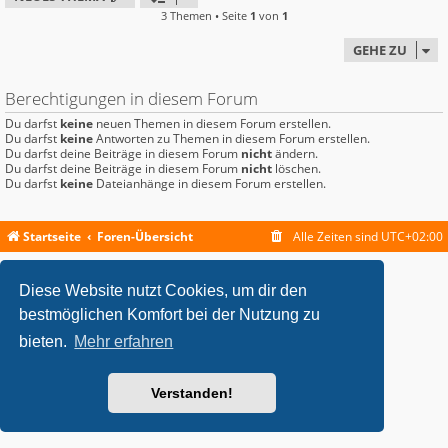
3 Themen • Seite
1
von
1
GEHE ZU
Berechtigungen in diesem Forum
Du darfst
keine
neuen Themen in diesem Forum erstellen.
Du darfst
keine
Antworten zu Themen in diesem Forum erstellen.
Du darfst deine Beiträge in diesem Forum
nicht
ändern.
Du darfst deine Beiträge in diesem Forum
nicht
löschen.
Du darfst
keine
Dateianhänge in diesem Forum erstellen.
Startseite
Foren-Übersicht
Alle Zeiten sind
UTC+02:00
metrolike style by
Eric Seguin
Updated for phpBB3.2 by
Ian Bradley
Diese Website nutzt Cookies, um dir den
Powered by
phpBB
® Forum Software © phpBB Limited
Deutsche Übersetzung durch
phpBB.de
bestmöglichen Komfort bei der Nutzung zu
Datenschutz
|
Nutzungsbedingungen
bieten.
Mehr erfahren
Verstanden!