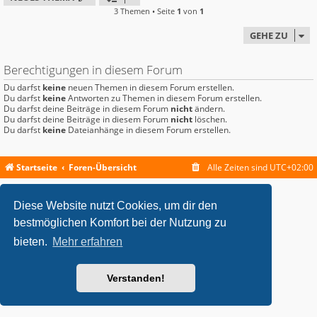
3 Themen • Seite
1
von
1
GEHE ZU
Berechtigungen in diesem Forum
Du darfst
keine
neuen Themen in diesem Forum erstellen.
Du darfst
keine
Antworten zu Themen in diesem Forum erstellen.
Du darfst deine Beiträge in diesem Forum
nicht
ändern.
Du darfst deine Beiträge in diesem Forum
nicht
löschen.
Du darfst
keine
Dateianhänge in diesem Forum erstellen.
Startseite
Foren-Übersicht
Alle Zeiten sind
UTC+02:00
metrolike style by
Eric Seguin
Updated for phpBB3.2 by
Ian Bradley
Diese Website nutzt Cookies, um dir den
Powered by
phpBB
® Forum Software © phpBB Limited
Deutsche Übersetzung durch
phpBB.de
bestmöglichen Komfort bei der Nutzung zu
Datenschutz
|
Nutzungsbedingungen
bieten.
Mehr erfahren
Verstanden!