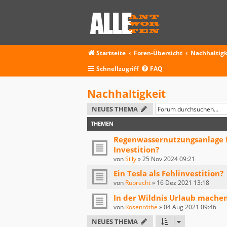
Startseite
Foren-Übersicht
Nachhaltigk
Schnellzugriff
FAQ
Nachhaltigkeit
NEUES THEMA
THEMEN
Regenwassernutzungsanlage fü
Investition?
von
Silly
»
25 Nov 2024 09:21
Ein Tesla als Fehlinvestition?
von
Ruprecht
»
16 Dez 2021 13:18
In der Wildnis Urlaub mache
von
Rosenröthe
»
04 Aug 2021 09:46
NEUES THEMA