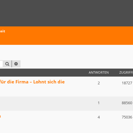
eit
SUCHE
ERWEITERTE SUCHE
ANTWORTEN
ZUGRIFF
r die Firma – Lohnt sich die
2
18727
1
88560
n
4
75036