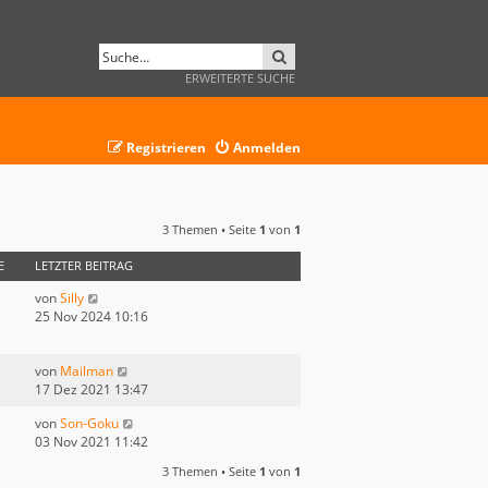
SUCHE
ERWEITERTE SUCHE
Registrieren
Anmelden
3 Themen • Seite
1
von
1
E
LETZTER BEITRAG
von
Silly
25 Nov 2024 10:16
von
Mailman
17 Dez 2021 13:47
von
Son-Goku
03 Nov 2021 11:42
3 Themen • Seite
1
von
1