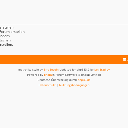
rstellen.
orum erstellen.
ndern.
öschen.
stellen.
metrolike style by
Eric Seguin
Updated for phpBB3.2 by
Ian Bradley
Powered by
phpBB
® Forum Software © phpBB Limited
Deutsche Übersetzung durch
phpBB.de
Datenschutz
|
Nutzungsbedingungen