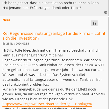
Ich habe gehört, dass die Installation recht teuer sein kann.
Hat jemand hier Erfahrungen damit oder Tipps?
Kluba
Re: Regenwassernutzungsanlage für die Firma – Lohnt
sich die Investition?
B
25 Nov 2024 09:53
e
i
Hi Silly, tolle Idee, dich mit dem Thema zu beschäftigen! Ich
t
kann aus meiner Erfahrung mit einer
r
a
Regenwassernutzungsanlage zuhause berichten. Wir haben
g
uns einen 5.000-Liter-Tank einbauen lassen, der uns ca. 4.500
Euro gekostet hat. Damit sparen wir jährlich etwa 300 Euro an
Wasser- und Abwasserkosten. Das System schaltet
automatisch auf Leitungswasser um, wenn der Tank leer ist –
das funktioniert problemlos.
Für ein Firmengebäude wie deines dürfte der Effekt noch
größer sein, da ihr viel regelmäßigen Verbrauch habt. Anbieter
wie RWT Koops ( hier ist der passende Link
https://www.regenwasser-zisterne.de/reg ... r-anlagen/
) sind auf Gewerbeprojekte spezialisiert und bieten