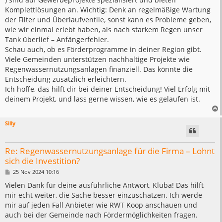
Komplettlösungen an. Wichtig: Denk an regelmäßige Wartung
der Filter und Überlaufventile, sonst kann es Probleme geben,
wie wir einmal erlebt haben, als nach starkem Regen unser
Tank überlief – Anfängerfehler.
Schau auch, ob es Förderprogramme in deiner Region gibt.
Viele Gemeinden unterstützen nachhaltige Projekte wie
Regenwassernutzungsanlagen finanziell. Das könnte die
Entscheidung zusätzlich erleichtern.
Ich hoffe, das hilft dir bei deiner Entscheidung! Viel Erfolg mit
deinem Projekt, und lass gerne wissen, wie es gelaufen ist.
Silly
Re: Regenwassernutzungsanlage für die Firma – Lohnt
sich die Investition?
B
25 Nov 2024 10:16
e
i
Vielen Dank für deine ausführliche Antwort, Kluba! Das hilft
t
mir echt weiter, die Sache besser einzuschätzen. Ich werde
r
a
mir auf jeden Fall Anbieter wie RWT Koop anschauen und
g
auch bei der Gemeinde nach Fördermöglichkeiten fragen.