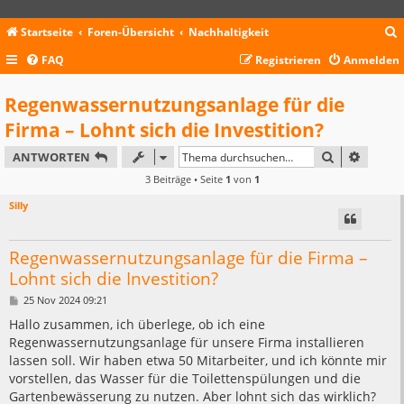
Startseite
Foren-Übersicht
Nachhaltigkeit
FAQ
Registrieren
Anmelden
c
Regenwassernutzungsanlage für die
Firma – Lohnt sich die Investition?
SUCHE
ERWEIT
ANTWORTEN
3 Beiträge • Seite
1
von
1
Silly
Regenwassernutzungsanlage für die Firma –
Lohnt sich die Investition?
B
25 Nov 2024 09:21
e
i
Hallo zusammen, ich überlege, ob ich eine
t
Regenwassernutzungsanlage für unsere Firma installieren
r
a
lassen soll. Wir haben etwa 50 Mitarbeiter, und ich könnte mir
g
vorstellen, das Wasser für die Toilettenspülungen und die
Gartenbewässerung zu nutzen. Aber lohnt sich das wirklich?