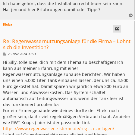
Ich habe gehört, dass die Installation recht teuer sein kann.
Hat jemand hier Erfahrungen damit oder Tipps?
Kluba
Re: Regenwassernutzungsanlage für die Firma – Lohnt
sich die Investition?
B
25 Nov 2024 09:53
e
i
Hi Silly, tolle Idee, dich mit dem Thema zu beschäftigen! Ich
t
kann aus meiner Erfahrung mit einer
r
a
Regenwassernutzungsanlage zuhause berichten. Wir haben
g
uns einen 5.000-Liter-Tank einbauen lassen, der uns ca. 4.500
Euro gekostet hat. Damit sparen wir jährlich etwa 300 Euro an
Wasser- und Abwasserkosten. Das System schaltet
automatisch auf Leitungswasser um, wenn der Tank leer ist –
das funktioniert problemlos.
Für ein Firmengebäude wie deines dürfte der Effekt noch
größer sein, da ihr viel regelmäßigen Verbrauch habt. Anbieter
wie RWT Koops ( hier ist der passende Link
https://www.regenwasser-zisterne.de/reg ... r-anlagen/
) sind auf Gewerbeprojekte spezialisiert und bieten