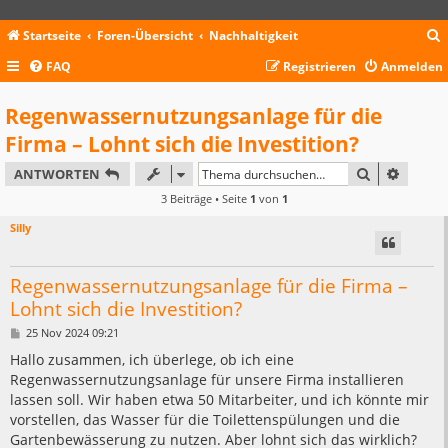
Startseite
Foren-Übersicht
Nachhaltigkeit
FAQ
Registrieren
Anmelden
c
Regenwassernutzungsanlage für die
Firma – Lohnt sich die Investition?
SUCHE
ERWEIT
ANTWORTEN
3 Beiträge • Seite
1
von
1
Silly
Regenwassernutzungsanlage für die Firma –
Lohnt sich die Investition?
B
25 Nov 2024 09:21
e
i
Hallo zusammen, ich überlege, ob ich eine
t
Regenwassernutzungsanlage für unsere Firma installieren
r
a
lassen soll. Wir haben etwa 50 Mitarbeiter, und ich könnte mir
g
vorstellen, das Wasser für die Toilettenspülungen und die
Gartenbewässerung zu nutzen. Aber lohnt sich das wirklich?