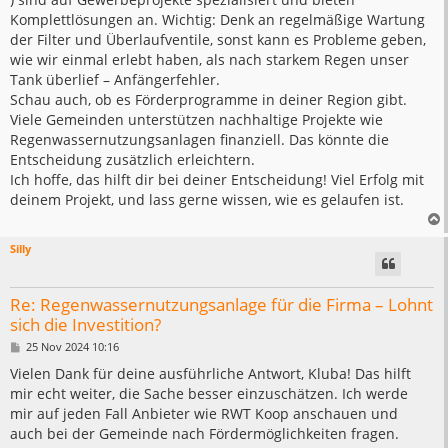
Komplettlösungen an. Wichtig: Denk an regelmäßige Wartung
der Filter und Überlaufventile, sonst kann es Probleme geben,
wie wir einmal erlebt haben, als nach starkem Regen unser
Tank überlief – Anfängerfehler.
Schau auch, ob es Förderprogramme in deiner Region gibt.
Viele Gemeinden unterstützen nachhaltige Projekte wie
Regenwassernutzungsanlagen finanziell. Das könnte die
Entscheidung zusätzlich erleichtern.
Ich hoffe, das hilft dir bei deiner Entscheidung! Viel Erfolg mit
deinem Projekt, und lass gerne wissen, wie es gelaufen ist.
Silly
Re: Regenwassernutzungsanlage für die Firma – Lohnt
sich die Investition?
B
25 Nov 2024 10:16
e
i
Vielen Dank für deine ausführliche Antwort, Kluba! Das hilft
t
mir echt weiter, die Sache besser einzuschätzen. Ich werde
r
a
mir auf jeden Fall Anbieter wie RWT Koop anschauen und
g
auch bei der Gemeinde nach Fördermöglichkeiten fragen.