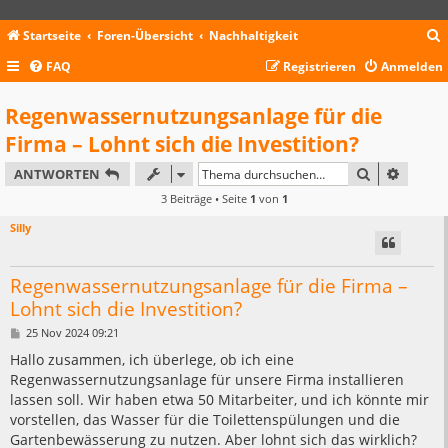
Startseite
Foren-Übersicht
Nachhaltigkeit
FAQ
Registrieren
Anmelden
c
Regenwassernutzungsanlage für die
Firma – Lohnt sich die Investition?
SUCHE
ERWEIT
ANTWORTEN
3 Beiträge • Seite
1
von
1
Silly
Regenwassernutzungsanlage für die Firma –
Lohnt sich die Investition?
B
25 Nov 2024 09:21
e
i
Hallo zusammen, ich überlege, ob ich eine
t
Regenwassernutzungsanlage für unsere Firma installieren
r
a
lassen soll. Wir haben etwa 50 Mitarbeiter, und ich könnte mir
g
vorstellen, das Wasser für die Toilettenspülungen und die
Gartenbewässerung zu nutzen. Aber lohnt sich das wirklich?