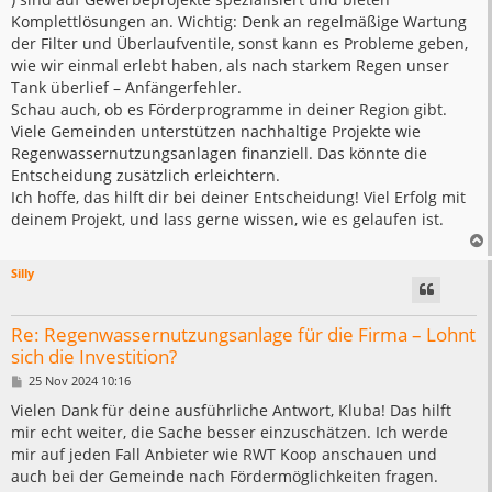
Komplettlösungen an. Wichtig: Denk an regelmäßige Wartung
der Filter und Überlaufventile, sonst kann es Probleme geben,
wie wir einmal erlebt haben, als nach starkem Regen unser
Tank überlief – Anfängerfehler.
Schau auch, ob es Förderprogramme in deiner Region gibt.
Viele Gemeinden unterstützen nachhaltige Projekte wie
Regenwassernutzungsanlagen finanziell. Das könnte die
Entscheidung zusätzlich erleichtern.
Ich hoffe, das hilft dir bei deiner Entscheidung! Viel Erfolg mit
deinem Projekt, und lass gerne wissen, wie es gelaufen ist.
Silly
Re: Regenwassernutzungsanlage für die Firma – Lohnt
sich die Investition?
B
25 Nov 2024 10:16
e
i
Vielen Dank für deine ausführliche Antwort, Kluba! Das hilft
t
mir echt weiter, die Sache besser einzuschätzen. Ich werde
r
a
mir auf jeden Fall Anbieter wie RWT Koop anschauen und
g
auch bei der Gemeinde nach Fördermöglichkeiten fragen.