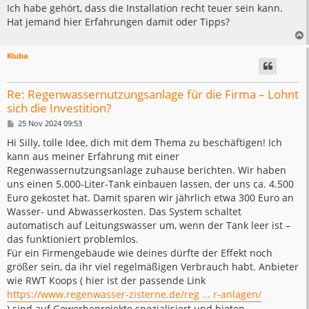
Ich habe gehört, dass die Installation recht teuer sein kann.
Hat jemand hier Erfahrungen damit oder Tipps?
Kluba
Re: Regenwassernutzungsanlage für die Firma – Lohnt
sich die Investition?
B
25 Nov 2024 09:53
e
i
Hi Silly, tolle Idee, dich mit dem Thema zu beschäftigen! Ich
t
kann aus meiner Erfahrung mit einer
r
a
Regenwassernutzungsanlage zuhause berichten. Wir haben
g
uns einen 5.000-Liter-Tank einbauen lassen, der uns ca. 4.500
Euro gekostet hat. Damit sparen wir jährlich etwa 300 Euro an
Wasser- und Abwasserkosten. Das System schaltet
automatisch auf Leitungswasser um, wenn der Tank leer ist –
das funktioniert problemlos.
Für ein Firmengebäude wie deines dürfte der Effekt noch
größer sein, da ihr viel regelmäßigen Verbrauch habt. Anbieter
wie RWT Koops ( hier ist der passende Link
https://www.regenwasser-zisterne.de/reg ... r-anlagen/
) sind auf Gewerbeprojekte spezialisiert und bieten