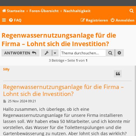
Startseite
Foren-Übersicht
Nachhaltigkeit
FAQ
Registrieren
Anmelden
c
Regenwassernutzungsanlage für die
Firma – Lohnt sich die Investition?
SUCHE
ERWEIT
ANTWORTEN
3 Beiträge • Seite
1
von
1
Silly
Regenwassernutzungsanlage für die Firma –
Lohnt sich die Investition?
B
25 Nov 2024 09:21
e
i
Hallo zusammen, ich überlege, ob ich eine
t
Regenwassernutzungsanlage für unsere Firma installieren
r
a
lassen soll. Wir haben etwa 50 Mitarbeiter, und ich könnte mir
g
vorstellen, das Wasser für die Toilettenspülungen und die
Gartenbewässerung zu nutzen. Aber lohnt sich das wirklich?