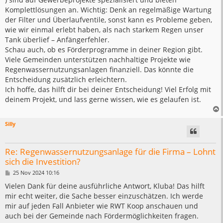
Komplettlösungen an. Wichtig: Denk an regelmäßige Wartung
der Filter und Überlaufventile, sonst kann es Probleme geben,
wie wir einmal erlebt haben, als nach starkem Regen unser
Tank überlief – Anfängerfehler.
Schau auch, ob es Förderprogramme in deiner Region gibt.
Viele Gemeinden unterstützen nachhaltige Projekte wie
Regenwassernutzungsanlagen finanziell. Das könnte die
Entscheidung zusätzlich erleichtern.
Ich hoffe, das hilft dir bei deiner Entscheidung! Viel Erfolg mit
deinem Projekt, und lass gerne wissen, wie es gelaufen ist.
Silly
Re: Regenwassernutzungsanlage für die Firma – Lohnt
sich die Investition?
B
25 Nov 2024 10:16
e
i
Vielen Dank für deine ausführliche Antwort, Kluba! Das hilft
t
mir echt weiter, die Sache besser einzuschätzen. Ich werde
r
a
mir auf jeden Fall Anbieter wie RWT Koop anschauen und
g
auch bei der Gemeinde nach Fördermöglichkeiten fragen.