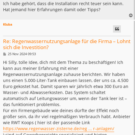
Ich habe gehört, dass die Installation recht teuer sein kann.
Hat jemand hier Erfahrungen damit oder Tipps?
Kluba
Re: Regenwassernutzungsanlage für die Firma – Lohnt
sich die Investition?
B
25 Nov 2024 09:53
e
i
Hi Silly, tolle Idee, dich mit dem Thema zu beschäftigen! Ich
t
kann aus meiner Erfahrung mit einer
r
a
Regenwassernutzungsanlage zuhause berichten. Wir haben
g
uns einen 5.000-Liter-Tank einbauen lassen, der uns ca. 4.500
Euro gekostet hat. Damit sparen wir jährlich etwa 300 Euro an
Wasser- und Abwasserkosten. Das System schaltet
automatisch auf Leitungswasser um, wenn der Tank leer ist –
das funktioniert problemlos.
Für ein Firmengebäude wie deines dürfte der Effekt noch
größer sein, da ihr viel regelmäßigen Verbrauch habt. Anbieter
wie RWT Koops ( hier ist der passende Link
https://www.regenwasser-zisterne.de/reg ... r-anlagen/
) sind auf Gewerbeprojekte spezialisiert und bieten