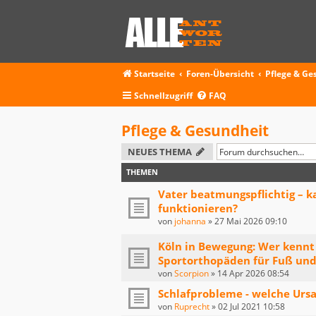
Startseite
Foren-Übersicht
Pflege & Ge
Schnellzugriff
FAQ
Pflege & Gesundheit
NEUES THEMA
THEMEN
Vater beatmungspflichtig – k
funktionieren?
von
johanna
»
27 Mai 2026 09:10
Köln in Bewegung: Wer kennt 
Sportorthopäden für Fuß und
von
Scorpion
»
14 Apr 2026 08:54
Schlafprobleme - welche Urs
von
Ruprecht
»
02 Jul 2021 10:58