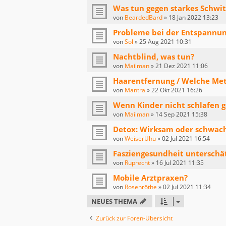
Was tun gegen starkes Schwi
von
BeardedBard
»
18 Jan 2022 13:23
Probleme bei der Entspannu
von
Sol
»
25 Aug 2021 10:31
Nachtblind, was tun?
von
Mailman
»
21 Dez 2021 11:06
Haarentfernung / Welche Me
von
Mantra
»
22 Okt 2021 16:26
Wenn Kinder nicht schlafen 
von
Mailman
»
14 Sep 2021 15:38
Detox: Wirksam oder schwach
von
WeiserUhu
»
02 Jul 2021 16:54
Fasziengesundheit unterschä
von
Ruprecht
»
16 Jul 2021 11:35
Mobile Arztpraxen?
von
Rosenröthe
»
02 Jul 2021 11:34
NEUES THEMA
Zurück zur Foren-Übersicht