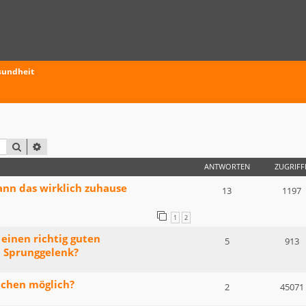
sundheit
SUCHE
ERWEITERTE SUCHE
ANTWORTEN
ZUGRIFF
ann das wirklich zuhause
13
1197
1
2
einen richtig guten
5
913
 Sprunggelenk?
achen möglich?
2
45071