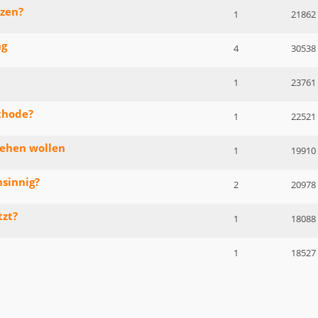
tzen?
1
21862
ng
4
30538
1
23761
thode?
1
22521
gehen wollen
1
19910
sinnig?
2
20978
tzt?
1
18088
1
18527