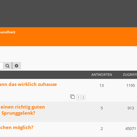
sundheit
SUCHE
ERWEITERTE SUCHE
ANTWORTEN
ZUGRIFF
ann das wirklich zuhause
13
1195
1
2
einen richtig guten
5
913
 Sprunggelenk?
achen möglich?
2
45071