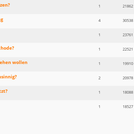
tzen?
1
21862
ng
4
30538
1
23761
thode?
1
22521
gehen wollen
1
19910
sinnig?
2
20978
tzt?
1
18088
1
18527