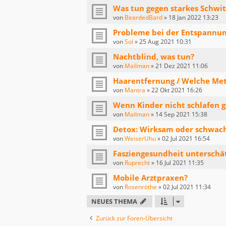
Was tun gegen starkes Schwi
von
BeardedBard
»
18 Jan 2022 13:23
Probleme bei der Entspannu
von
Sol
»
25 Aug 2021 10:31
Nachtblind, was tun?
von
Mailman
»
21 Dez 2021 11:06
Haarentfernung / Welche Me
von
Mantra
»
22 Okt 2021 16:26
Wenn Kinder nicht schlafen 
von
Mailman
»
14 Sep 2021 15:38
Detox: Wirksam oder schwach
von
WeiserUhu
»
02 Jul 2021 16:54
Fasziengesundheit unterschä
von
Ruprecht
»
16 Jul 2021 11:35
Mobile Arztpraxen?
von
Rosenröthe
»
02 Jul 2021 11:34
NEUES THEMA
Zurück zur Foren-Übersicht