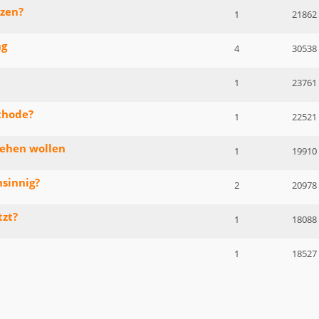
tzen?
1
21862
ng
4
30538
1
23761
thode?
1
22521
gehen wollen
1
19910
sinnig?
2
20978
tzt?
1
18088
1
18527