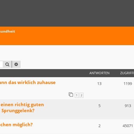
sundheit
SUCHE
ERWEITERTE SUCHE
ANTWORTEN
ZUGRIFF
ann das wirklich zuhause
13
1199
1
2
einen richtig guten
5
913
 Sprunggelenk?
achen möglich?
2
45071