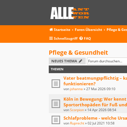
Startseite
Foren-Übersicht
Pflege & Ge
Schnellzugriff
FAQ
Pflege & Gesundheit
NEUES THEMA
THEMEN
Vater beatmungspflichtig – k
funktionieren?
von
johanna
»
27 Mai 2026 09:10
Köln in Bewegung: Wer kennt 
Sportorthopäden für Fuß und
von
Scorpion
»
14 Apr 2026 08:54
Schlafprobleme - welche Urs
von
Ruprecht
»
02 Jul 2021 10:58