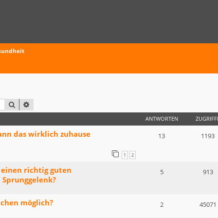
sundheit
SUCHE
ERWEITERTE SUCHE
ANTWORTEN
ZUGRIFF
ann das wirklich zuhause
13
1193
1
2
einen richtig guten
5
913
 Sprunggelenk?
achen möglich?
2
45071