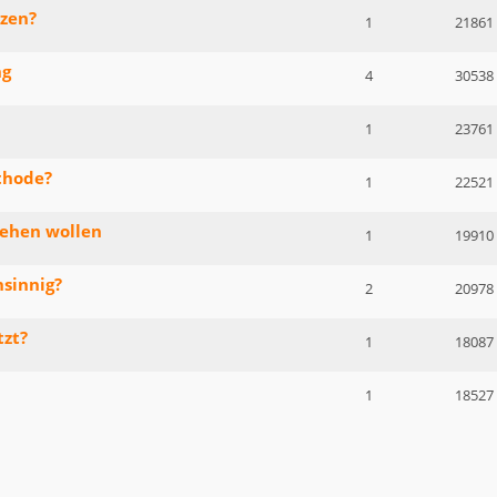
tzen?
1
21861
ng
4
30538
1
23761
thode?
1
22521
gehen wollen
1
19910
sinnig?
2
20978
tzt?
1
18087
1
18527