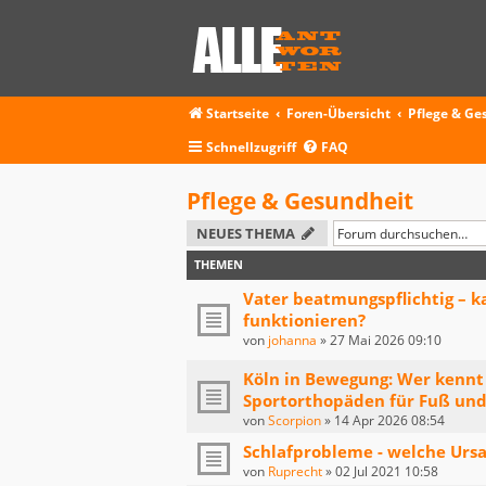
Startseite
Foren-Übersicht
Pflege & Ge
Schnellzugriff
FAQ
Pflege & Gesundheit
NEUES THEMA
THEMEN
Vater beatmungspflichtig – k
funktionieren?
von
johanna
»
27 Mai 2026 09:10
Köln in Bewegung: Wer kennt 
Sportorthopäden für Fuß und
von
Scorpion
»
14 Apr 2026 08:54
Schlafprobleme - welche Urs
von
Ruprecht
»
02 Jul 2021 10:58