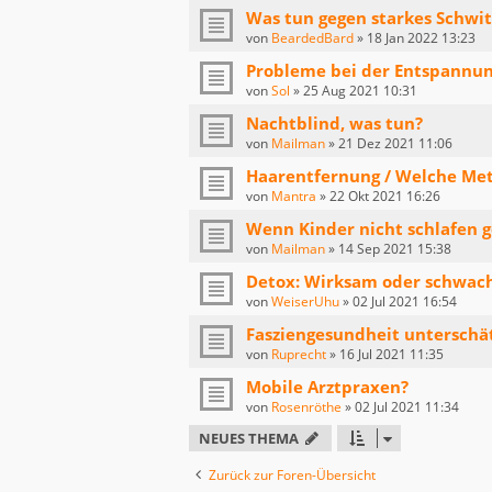
Was tun gegen starkes Schwi
von
BeardedBard
»
18 Jan 2022 13:23
Probleme bei der Entspannu
von
Sol
»
25 Aug 2021 10:31
Nachtblind, was tun?
von
Mailman
»
21 Dez 2021 11:06
Haarentfernung / Welche Me
von
Mantra
»
22 Okt 2021 16:26
Wenn Kinder nicht schlafen 
von
Mailman
»
14 Sep 2021 15:38
Detox: Wirksam oder schwach
von
WeiserUhu
»
02 Jul 2021 16:54
Fasziengesundheit unterschä
von
Ruprecht
»
16 Jul 2021 11:35
Mobile Arztpraxen?
von
Rosenröthe
»
02 Jul 2021 11:34
NEUES THEMA
Zurück zur Foren-Übersicht