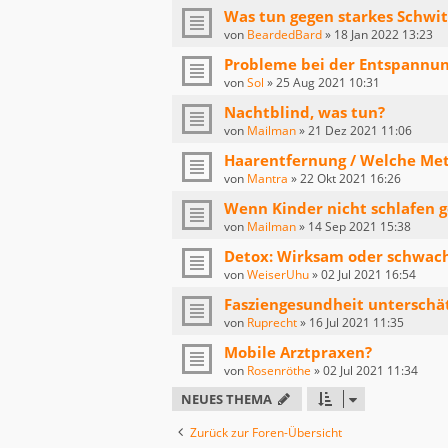
Was tun gegen starkes Schwi
von
BeardedBard
»
18 Jan 2022 13:23
Probleme bei der Entspannu
von
Sol
»
25 Aug 2021 10:31
Nachtblind, was tun?
von
Mailman
»
21 Dez 2021 11:06
Haarentfernung / Welche Me
von
Mantra
»
22 Okt 2021 16:26
Wenn Kinder nicht schlafen 
von
Mailman
»
14 Sep 2021 15:38
Detox: Wirksam oder schwach
von
WeiserUhu
»
02 Jul 2021 16:54
Fasziengesundheit unterschä
von
Ruprecht
»
16 Jul 2021 11:35
Mobile Arztpraxen?
von
Rosenröthe
»
02 Jul 2021 11:34
NEUES THEMA
Zurück zur Foren-Übersicht