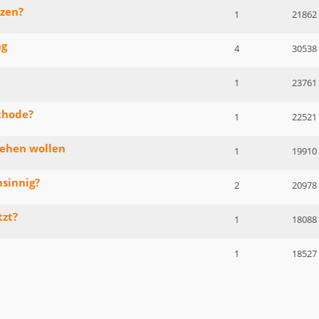
tzen?
1
21862
ng
4
30538
1
23761
thode?
1
22521
gehen wollen
1
19910
sinnig?
2
20978
tzt?
1
18088
1
18527