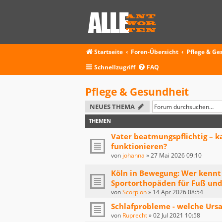
Startseite
Foren-Übersicht
Pflege & Ge
Schnellzugriff
FAQ
Pflege & Gesundheit
NEUES THEMA
THEMEN
Vater beatmungspflichtig – k
funktionieren?
von
johanna
»
27 Mai 2026 09:10
Köln in Bewegung: Wer kennt 
Sportorthopäden für Fuß und
von
Scorpion
»
14 Apr 2026 08:54
Schlafprobleme - welche Urs
von
Ruprecht
»
02 Jul 2021 10:58