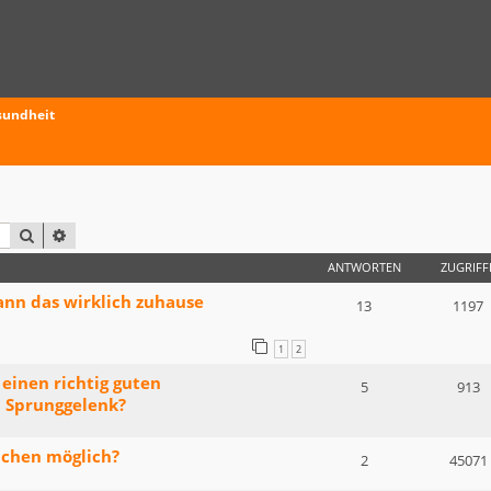
sundheit
SUCHE
ERWEITERTE SUCHE
ANTWORTEN
ZUGRIFF
ann das wirklich zuhause
13
1197
1
2
einen richtig guten
5
913
 Sprunggelenk?
achen möglich?
2
45071