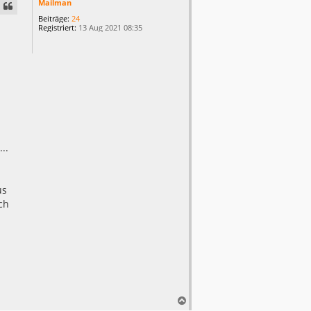
c
Mailman
h
Beiträge:
24
o
Registriert:
13 Aug 2021 08:35
b
e
n
..
us
ch
N