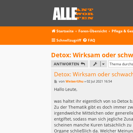
Startseite
Foren-Übersicht
Pflege & Ge
Schnellzugriff
FAQ
Detox: Wirksam oder schw
ANTWORTEN
Detox: Wirksam oder schwach
B
von
WeiserUhu
»
02 Jul 2021 16:54
e
i
Hallo Leute,
t
r
a
was haltet ihr eigentlich von so Detox 
g
Zu der Thematik gibt es doch immer zwe
irgendwelche Mittelchen oder generelle
entgiftet, sodass man sich jegliche Zus
scheinen manche Kuren tatsächlich zu h
Organe schließlich da. Welcher Meinung