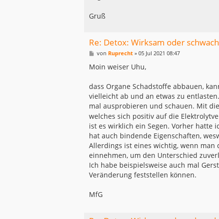
Gruß
Re: Detox: Wirksam oder schwach
B
von
Ruprecht
»
05 Jul 2021 08:47
e
i
Moin weiser Uhu,
t
r
a
dass Organe Schadstoffe abbauen, kann
g
vielleicht ab und an etwas zu entlaste
mal ausprobieren und schauen. Mit die
welches sich positiv auf die Elektrolyt
ist es wirklich ein Segen. Vorher hatte
hat auch bindende Eigenschaften, wes
Allerdings ist eines wichtig, wenn man 
einnehmen, um den Unterschied zuverlä
Ich habe beispielsweise auch mal Gerst
Veränderung feststellen können.
MfG