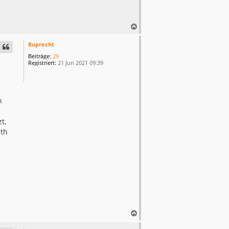
N
a
c
Ruprecht
h
Beiträge:
29
o
Registriert:
21 Jun 2021 09:39
b
e
n
h
t,
ith
N
a