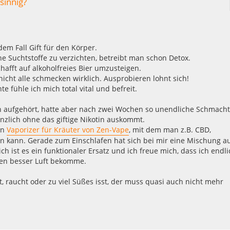
sinnig?
edem Fall Gift für den Körper.
he Suchtstoffe zu verzichten, betreibt man schon Detox.
hafft auf alkoholfreies Bier umzusteigen.
r nicht alle schmecken wirklich. Ausprobieren lohnt sich!
te fühle ich mich total vital und befreit.
 aufgehört, hatte aber nach zwei Wochen so unendliche Schmacht.
änzlich ohne das giftige Nikotin auskommt.
en
Vaporizer für Kräuter von Zen-Vape
, mit dem man z.B. CBD,
kann. Gerade zum Einschlafen hat sich bei mir eine Mischung a
 ist es ein funktionaler Ersatz und ich freue mich, dass ich endli
gen besser Luft bekomme.
, raucht oder zu viel Süßes isst, der muss quasi auch nicht mehr