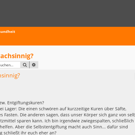
sundheit
achsinnig?
SUCHE
ERWEITERTE SUCHE
sinnig?
bzw. Entgiftungskuren?
i Lager: Die einen schwören auf kurzzeitige Kuren über Säfte,
s Fasten. Die anderen sagen, dass unser Körper sich ganz von sel
atzmittel sparen kann. Ich bin irgendwie zwiegespalten, schließlich
elfen. Aber die Selbstentgiftung macht auch Sinn... dafür sind
 schließt ihr euch eher an?