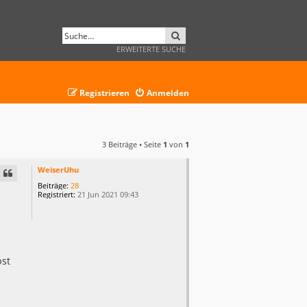
SUCHE
ERWEITERTE SUCHE
Registrieren
Anmelden
3 Beiträge • Seite
1
von
1
WeiserUhu
Beiträge:
28
Registriert:
21 Jun 2021 09:43
bst