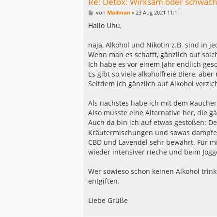
Re: Detox: Wirksam oder schwach
B
von
Mailman
»
23 Aug 2021 11:11
e
i
Hallo Uhu,
t
r
a
naja, Alkohol und Nikotin z.B. sind in j
g
Wenn man es schafft, gänzlich auf solc
Ich habe es vor einem Jahr endlich gesc
Es gibt so viele alkoholfreie Biere, abe
Seitdem ich gänzlich auf Alkohol verzich
Als nächstes habe ich mit dem Rauchen
Also musste eine Alternative her, die g
Auch da bin ich auf etwas gestoßen: D
Kräutermischungen und sowas dampfen 
CBD und Lavendel sehr bewährt. Für mich
wieder intensiver rieche und beim Jog
Wer sowieso schon keinen Alkohol trinkt
entgiften.
Liebe Grüße