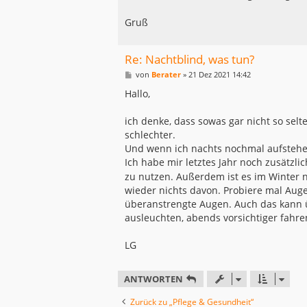
Gruß
Re: Nachtblind, was tun?
B
von
Berater
»
21 Dez 2021 14:42
e
i
Hallo,
t
r
a
ich denke, dass sowas gar nicht so sel
g
schlechter.
Und wenn ich nachts nochmal aufstehe, 
Ich habe mir letztes Jahr noch zusätzli
zu nutzen. Außerdem ist es im Winter n
wieder nichts davon. Probiere mal Auge
überanstrengte Augen. Auch das kann ü
ausleuchten, abends vorsichtiger fahr
LG
ANTWORTEN
Zurück zu „Pflege & Gesundheit“