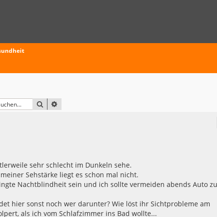
sundheit
SUCHE
ERWEITERTE SUCHE
ttlerweile sehr schlecht im Dunkeln sehe.
meiner Sehstärke liegt es schon mal nicht.
ingte Nachtblindheit sein und ich sollte vermeiden abends Auto z
idet hier sonst noch wer darunter? Wie löst ihr Sichtprobleme am
lpert, als ich vom Schlafzimmer ins Bad wollte...