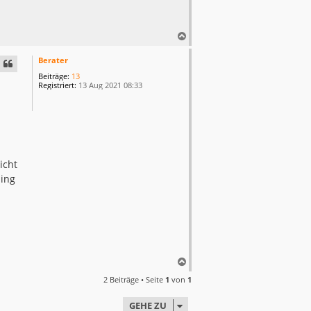
N
a
c
Berater
h
Beiträge:
13
o
Registriert:
13 Aug 2021 08:33
b
e
n
icht
ling
N
a
2 Beiträge • Seite
1
von
1
c
h
GEHE ZU
o