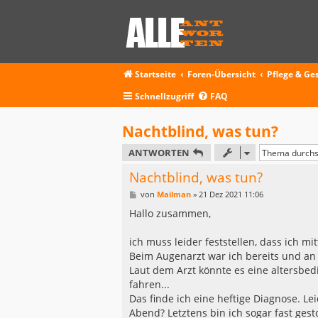
Startseite
Foren-Übersicht
Pflege & Ge
Schnellzugriff
FAQ
Nachtblind, was tun?
ANTWORTEN
Nachtblind, was tun?
B
von
Mailman
»
21 Dez 2021 11:06
e
i
Hallo zusammen,
t
r
a
ich muss leider feststellen, dass ich mi
g
Beim Augenarzt war ich bereits und an 
Laut dem Arzt könnte es eine altersbed
fahren...
Das finde ich eine heftige Diagnose. Le
Abend? Letztens bin ich sogar fast gesto