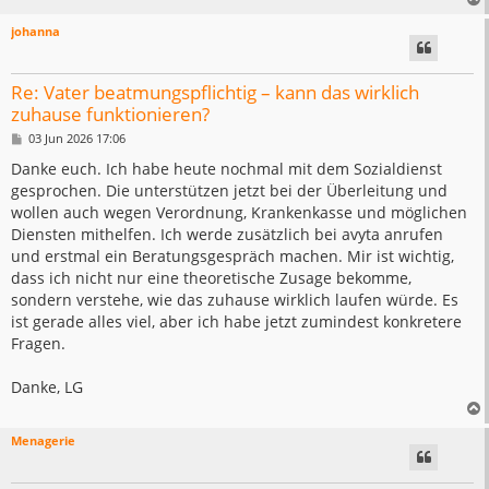
johanna
Re: Vater beatmungspflichtig – kann das wirklich
zuhause funktionieren?
B
03 Jun 2026 17:06
e
i
Danke euch. Ich habe heute nochmal mit dem Sozialdienst
t
gesprochen. Die unterstützen jetzt bei der Überleitung und
r
a
wollen auch wegen Verordnung, Krankenkasse und möglichen
g
Diensten mithelfen. Ich werde zusätzlich bei avyta anrufen
und erstmal ein Beratungsgespräch machen. Mir ist wichtig,
dass ich nicht nur eine theoretische Zusage bekomme,
sondern verstehe, wie das zuhause wirklich laufen würde. Es
ist gerade alles viel, aber ich habe jetzt zumindest konkretere
Fragen.
Danke, LG
Menagerie