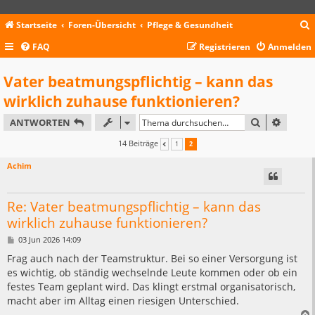
Startseite
Foren-Übersicht
Pflege & Gesundheit
FAQ
Registrieren
Anmelden
c
Vater beatmungspflichtig – kann das
wirklich zuhause funktionieren?
SUCHE
ERWEIT
ANTWORTEN
14 Beiträge
1
2
VORHERIGE
Achim
Re: Vater beatmungspflichtig – kann das
wirklich zuhause funktionieren?
B
03 Jun 2026 14:09
e
i
Frag auch nach der Teamstruktur. Bei so einer Versorgung ist
t
es wichtig, ob ständig wechselnde Leute kommen oder ob ein
r
a
festes Team geplant wird. Das klingt erstmal organisatorisch,
g
macht aber im Alltag einen riesigen Unterschied.