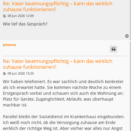
Re: Vater beatmungspflichtig – kann das wirklich
zuhause funktionieren?
B
08 Jun 2026 12:09
e
i
Wie lief das Gespräch?
t
r
a
g
johanna
Re: Vater beatmungspflichtig – kann das wirklich
zuhause funktionieren?
B
08 Jun 2026 13:20
e
i
Wir haben telefoniert. Es war sachlich und deutlich konkreter
t
als ich erwartet hatte. Sie kommen nächste Woche zu einem
r
a
Erstgespräch vorbei und schauen sich auch die Wohnung an:
g
Platz für Geräte, Zugänglichkeit, Abläufe, was überhaupt
machbar ist.
Parallel bleibt der Sozialdienst im Krankenhaus eingebunden.
Ich weiß noch nicht, ob die Versorgung zuhause am Ende
wirklich der richtige Weg ist. Aber vorher war alles nur Angst