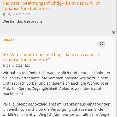
Re: Vater beatmungspflichtig – kann das wirklich
zuhause funktionieren?
B
08 Jun 2026 12:09
e
i
Wie lief das Gespräch?
t
r
a
g
johanna
Re: Vater beatmungspflichtig – kann das wirklich
zuhause funktionieren?
B
08 Jun 2026 13:20
e
i
Wir haben telefoniert. Es war sachlich und deutlich konkreter
t
als ich erwartet hatte. Sie kommen nächste Woche zu einem
r
a
Erstgespräch vorbei und schauen sich auch die Wohnung an:
g
Platz für Geräte, Zugänglichkeit, Abläufe, was überhaupt
machbar ist.
Parallel bleibt der Sozialdienst im Krankenhaus eingebunden.
Ich weiß noch nicht, ob die Versorgung zuhause am Ende
wirklich der richtige Weg ist. Aber vorher war alles nur Angst