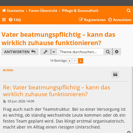
Startseite
Foren-Übersicht
Pflege & Gesundheit
FAQ
Registrieren
Anmelden
c
Vater beatmungspflichtig – kann das
wirklich zuhause funktionieren?
SUCHE
ERWEIT
ANTWORTEN
14 Beiträge
1
2
VORHERIGE
Achim
Re: Vater beatmungspflichtig – kann das
wirklich zuhause funktionieren?
B
03 Jun 2026 14:09
e
i
Frag auch nach der Teamstruktur. Bei so einer Versorgung ist
t
es wichtig, ob ständig wechselnde Leute kommen oder ob ein
r
a
festes Team geplant wird. Das klingt erstmal organisatorisch,
g
macht aber im Alltag einen riesigen Unterschied.