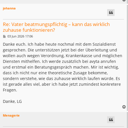
johanna
Re: Vater beatmungspflichtig – kann das wirklich
zuhause funktionieren?
B
03 Jun 2026 17:06
e
i
Danke euch. Ich habe heute nochmal mit dem Sozialdienst
t
gesprochen. Die unterstützen jetzt bei der Überleitung und
r
a
wollen auch wegen Verordnung, Krankenkasse und möglichen
g
Diensten mithelfen. Ich werde zusätzlich bei avyta anrufen
und erstmal ein Beratungsgespräch machen. Mir ist wichtig,
dass ich nicht nur eine theoretische Zusage bekomme,
sondern verstehe, wie das zuhause wirklich laufen würde. Es
ist gerade alles viel, aber ich habe jetzt zumindest konkretere
Fragen.
Danke, LG
Menagerie