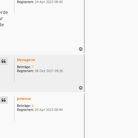
o
Registriert:
24 Apr 2023 08:49
b
e
erde
n
ur
de
N
a
c
Menagerie
h
Beiträge:
7
o
Registriert:
08 Dez 2021 09:36
b
e
n
N
a
c
johanna
h
Beiträge:
6
o
Registriert:
24 Apr 2023 08:49
b
e
n