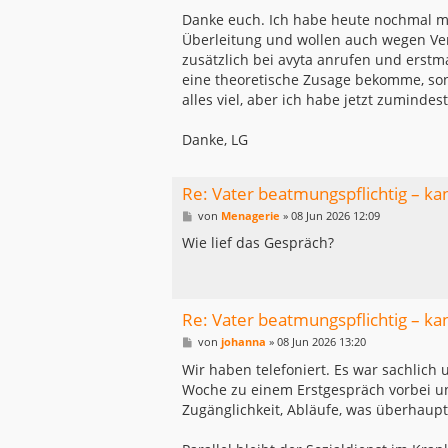
e
i
Danke euch. Ich habe heute nochmal mit
t
Überleitung und wollen auch wegen Ve
r
a
zusätzlich bei avyta anrufen und erstm
g
eine theoretische Zusage bekomme, sond
alles viel, aber ich habe jetzt zumindes
Danke, LG
Re: Vater beatmungspflichtig – ka
B
von
Menagerie
»
08 Jun 2026 12:09
e
i
Wie lief das Gespräch?
t
r
a
g
Re: Vater beatmungspflichtig – ka
B
von
johanna
»
08 Jun 2026 13:20
e
i
Wir haben telefoniert. Es war sachlich 
t
Woche zu einem Erstgespräch vorbei un
r
a
Zugänglichkeit, Abläufe, was überhaupt
g