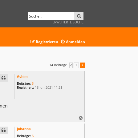
SUCHE
ERWEITERTE SUCHE
Registrieren
Anmelden
14 Beiträge
1
2
VORHERIGE
Achim
Beiträge:
3
Registriert:
18 Jun 2021 11:21
inen
N
a
c
johanna
h
Beiträge:
6