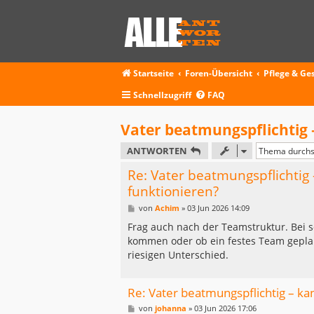
Startseite
Foren-Übersicht
Pflege & Ge
Schnellzugriff
FAQ
Vater beatmungspflichtig 
ANTWORTEN
Re: Vater beatmungspflichtig
funktionieren?
B
von
Achim
»
03 Jun 2026 14:09
e
i
Frag auch nach der Teamstruktur. Bei s
t
kommen oder ob ein festes Team geplant
r
a
riesigen Unterschied.
g
Re: Vater beatmungspflichtig – ka
B
von
johanna
»
03 Jun 2026 17:06