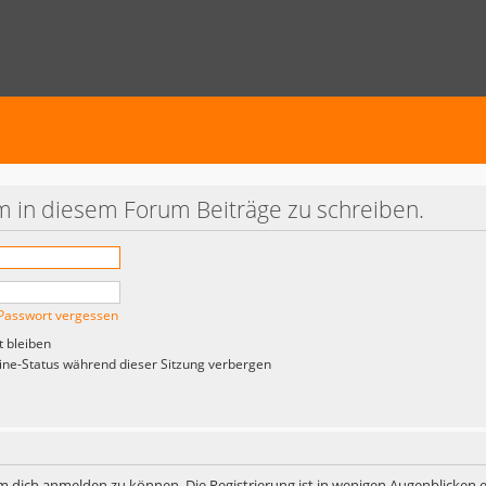
 in diesem Forum Beiträge zu schreiben.
Passwort vergessen
 bleiben
ne-Status während dieser Sitzung verbergen
m dich anmelden zu können. Die Registrierung ist in wenigen Augenblicken er