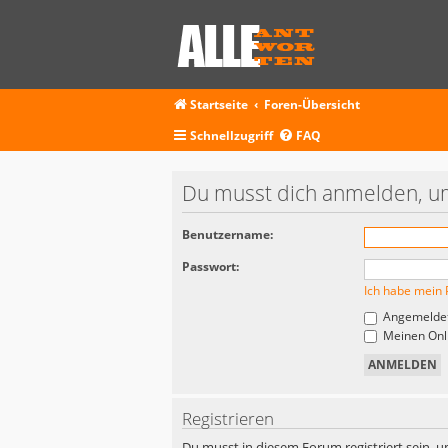
Startseite
Foren-Übersicht
Schnellzugriff
FAQ
Du musst dich anmelden, um
Benutzername:
Passwort:
Ich habe mein 
Angemeldet
Meinen Onli
Registrieren
Du musst in diesem Forum registriert sein, u