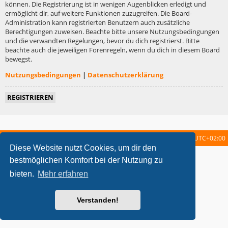
können. Die Registrierung ist in wenigen Augenblicken erledigt und
ermöglicht dir, auf weitere Funktionen zuzugreifen. Die Board-
Administration kann registrierten Benutzern auch zusätzliche
Berechtigungen zuweisen. Beachte bitte unsere Nutzungsbedingungen
und die verwandten Regelungen, bevor du dich registrierst. Bitte
beachte auch die jeweiligen Forenregeln, wenn du dich in diesem Board
bewegst.
Nutzungsbedingungen
|
Datenschutzerklärung
REGISTRIEREN
Startseite
Foren-Übersicht
Alle Zeiten sind
UTC+02:00
Diese Website nutzt Cookies, um dir den
metrolike style by
Eric Seguin
Updated for phpBB3.2 by
Ian Bradley
bestmöglichen Komfort bei der Nutzung zu
Powered by
phpBB
® Forum Software © phpBB Limited
bieten.
Mehr erfahren
Deutsche Übersetzung durch
phpBB.de
Datenschutz
|
Nutzungsbedingungen
Verstanden!