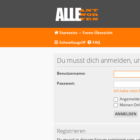
Startseite
Foren-Übersicht
Schnellzugriff
FAQ
Du musst dich anmelden, um
Benutzername:
Passwort:
Ich habe mein 
Angemeldet
Meinen Onli
Registrieren
Du musst in diesem Forum registriert sein, u