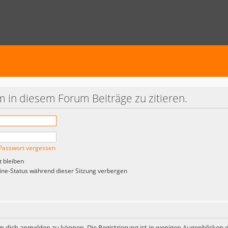
 in diesem Forum Beiträge zu zitieren.
Passwort vergessen
 bleiben
ne-Status während dieser Sitzung verbergen
m dich anmelden zu können. Die Registrierung ist in wenigen Augenblicken er