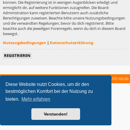
können. Die Registrierung ist in wenigen Augenblicken erledigt und
ermöglicht dir, auf weitere Funktionen zuzugreifen. Die Board-
Administration kann registrierten Benutzern auch zusätzliche
Berechtigungen zuweisen. Beachte bitte unsere Nutzungsbedingungen
und die verwandten Regelungen, bevor du dich registrierst. Bitte
beachte auch die jeweiligen Forenregeln, wenn du dich in diesem Board
bewegst.
Nutzungsbedingungen
|
Datenschutzerklärung
REGISTRIEREN
Startseite
Foren-Übersicht
Alle Zeiten sind
UTC+02:00
Diese Website nutzt Cookies, um dir den
metrolike style by
Eric Seguin
Updated for phpBB3.2 by
Ian Bradley
bestmöglichen Komfort bei der Nutzung zu
Powered by
phpBB
® Forum Software © phpBB Limited
bieten.
Mehr erfahren
Deutsche Übersetzung durch
phpBB.de
Datenschutz
|
Nutzungsbedingungen
Verstanden!