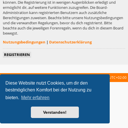
können. Die Registrierung ist in wenigen Augenblicken erledigt und
ermöglicht dir, auf weitere Funktionen zuzugreifen. Die Board-
Administration kann registrierten Benutzern auch zusätzliche
Berechtigungen zuweisen. Beachte bitte unsere Nutzungsbedingungen
und die verwandten Regelungen, bevor du dich registrierst. Bitte
beachte auch die jeweiligen Forenregeln, wenn du dich in diesem Board
bewegst.
Nutzungsbedingungen
|
Datenschutzerklärung
REGISTRIEREN
Startseite
Foren-Übersicht
Alle Zeiten sind
UTC+02:00
Diese Website nutzt Cookies, um dir den
metrolike style by
Eric Seguin
Updated for phpBB3.2 by
Ian Bradley
bestmöglichen Komfort bei der Nutzung zu
Powered by
phpBB
® Forum Software © phpBB Limited
bieten.
Mehr erfahren
Deutsche Übersetzung durch
phpBB.de
Datenschutz
|
Nutzungsbedingungen
Verstanden!