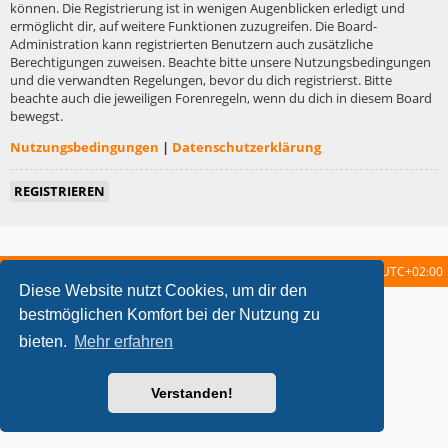
können. Die Registrierung ist in wenigen Augenblicken erledigt und
ermöglicht dir, auf weitere Funktionen zuzugreifen. Die Board-
Administration kann registrierten Benutzern auch zusätzliche
Berechtigungen zuweisen. Beachte bitte unsere Nutzungsbedingungen
und die verwandten Regelungen, bevor du dich registrierst. Bitte
beachte auch die jeweiligen Forenregeln, wenn du dich in diesem Board
bewegst.
Nutzungsbedingungen
|
Datenschutzerklärung
REGISTRIEREN
Startseite
Foren-Übersicht
Alle Zeiten sind
UTC+02:00
Diese Website nutzt Cookies, um dir den
metrolike style by
Eric Seguin
Updated for phpBB3.2 by
Ian Bradley
bestmöglichen Komfort bei der Nutzung zu
Powered by
phpBB
® Forum Software © phpBB Limited
bieten.
Mehr erfahren
Deutsche Übersetzung durch
phpBB.de
Datenschutz
|
Nutzungsbedingungen
Verstanden!