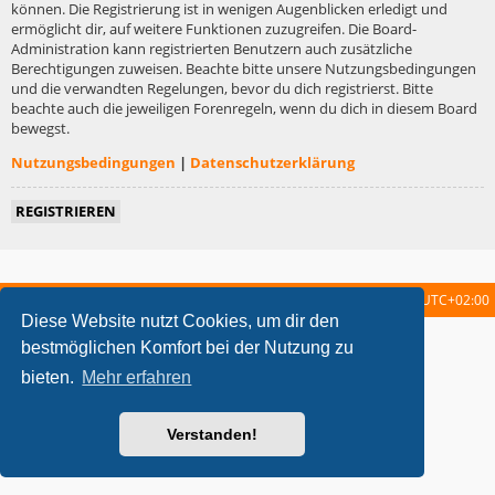
können. Die Registrierung ist in wenigen Augenblicken erledigt und
ermöglicht dir, auf weitere Funktionen zuzugreifen. Die Board-
Administration kann registrierten Benutzern auch zusätzliche
Berechtigungen zuweisen. Beachte bitte unsere Nutzungsbedingungen
und die verwandten Regelungen, bevor du dich registrierst. Bitte
beachte auch die jeweiligen Forenregeln, wenn du dich in diesem Board
bewegst.
Nutzungsbedingungen
|
Datenschutzerklärung
REGISTRIEREN
Startseite
Foren-Übersicht
Alle Zeiten sind
UTC+02:00
Diese Website nutzt Cookies, um dir den
metrolike style by
Eric Seguin
Updated for phpBB3.2 by
Ian Bradley
bestmöglichen Komfort bei der Nutzung zu
Powered by
phpBB
® Forum Software © phpBB Limited
bieten.
Mehr erfahren
Deutsche Übersetzung durch
phpBB.de
Datenschutz
|
Nutzungsbedingungen
Verstanden!