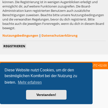
können. Die Registrierung ist in wenigen Augenblicken erledigt und
ermöglicht dir, auf weitere Funktionen zuzugreifen. Die Board-
Administration kann registrierten Benutzern auch zusätzliche
Berechtigungen zuweisen. Beachte bitte unsere Nutzungsbedingungen
und die verwandten Regelungen, bevor du dich registrierst. Bitte
beachte auch die jeweiligen Forenregeln, wenn du dich in diesem Board
bewegst.
Nutzungsbedingungen
|
Datenschutzerklärung
REGISTRIEREN
Startseite
Foren-Übersicht
Alle Zeiten sind
UTC+02:00
Diese Website nutzt Cookies, um dir den
metrolike style by
Eric Seguin
Updated for phpBB3.2 by
Ian Bradley
bestmöglichen Komfort bei der Nutzung zu
Powered by
phpBB
® Forum Software © phpBB Limited
bieten.
Mehr erfahren
Deutsche Übersetzung durch
phpBB.de
Datenschutz
|
Nutzungsbedingungen
Verstanden!