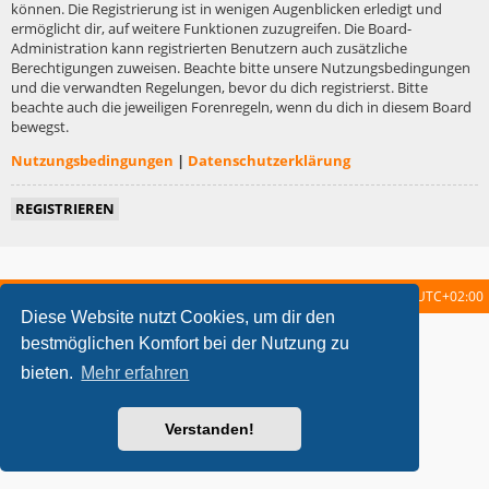
können. Die Registrierung ist in wenigen Augenblicken erledigt und
ermöglicht dir, auf weitere Funktionen zuzugreifen. Die Board-
Administration kann registrierten Benutzern auch zusätzliche
Berechtigungen zuweisen. Beachte bitte unsere Nutzungsbedingungen
und die verwandten Regelungen, bevor du dich registrierst. Bitte
beachte auch die jeweiligen Forenregeln, wenn du dich in diesem Board
bewegst.
Nutzungsbedingungen
|
Datenschutzerklärung
REGISTRIEREN
Startseite
Foren-Übersicht
Alle Zeiten sind
UTC+02:00
Diese Website nutzt Cookies, um dir den
metrolike style by
Eric Seguin
Updated for phpBB3.2 by
Ian Bradley
bestmöglichen Komfort bei der Nutzung zu
Powered by
phpBB
® Forum Software © phpBB Limited
bieten.
Mehr erfahren
Deutsche Übersetzung durch
phpBB.de
Datenschutz
|
Nutzungsbedingungen
Verstanden!