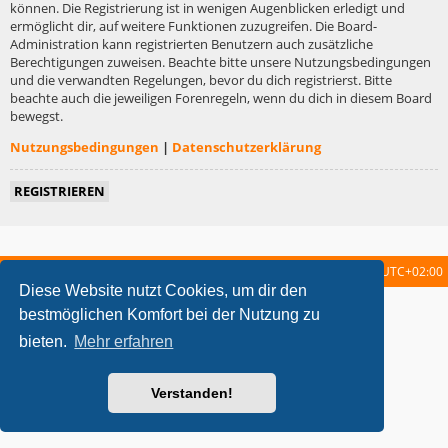
können. Die Registrierung ist in wenigen Augenblicken erledigt und
ermöglicht dir, auf weitere Funktionen zuzugreifen. Die Board-
Administration kann registrierten Benutzern auch zusätzliche
Berechtigungen zuweisen. Beachte bitte unsere Nutzungsbedingungen
und die verwandten Regelungen, bevor du dich registrierst. Bitte
beachte auch die jeweiligen Forenregeln, wenn du dich in diesem Board
bewegst.
Nutzungsbedingungen
|
Datenschutzerklärung
REGISTRIEREN
Startseite
Foren-Übersicht
Alle Zeiten sind
UTC+02:00
Diese Website nutzt Cookies, um dir den
metrolike style by
Eric Seguin
Updated for phpBB3.2 by
Ian Bradley
bestmöglichen Komfort bei der Nutzung zu
Powered by
phpBB
® Forum Software © phpBB Limited
bieten.
Mehr erfahren
Deutsche Übersetzung durch
phpBB.de
Datenschutz
|
Nutzungsbedingungen
Verstanden!