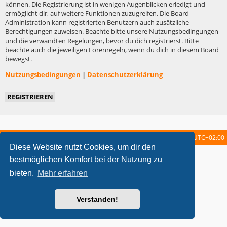
können. Die Registrierung ist in wenigen Augenblicken erledigt und
ermöglicht dir, auf weitere Funktionen zuzugreifen. Die Board-
Administration kann registrierten Benutzern auch zusätzliche
Berechtigungen zuweisen. Beachte bitte unsere Nutzungsbedingungen
und die verwandten Regelungen, bevor du dich registrierst. Bitte
beachte auch die jeweiligen Forenregeln, wenn du dich in diesem Board
bewegst.
Nutzungsbedingungen
|
Datenschutzerklärung
REGISTRIEREN
Startseite
Foren-Übersicht
Alle Zeiten sind
UTC+02:00
Diese Website nutzt Cookies, um dir den
metrolike style by
Eric Seguin
Updated for phpBB3.2 by
Ian Bradley
bestmöglichen Komfort bei der Nutzung zu
Powered by
phpBB
® Forum Software © phpBB Limited
bieten.
Mehr erfahren
Deutsche Übersetzung durch
phpBB.de
Datenschutz
|
Nutzungsbedingungen
Verstanden!