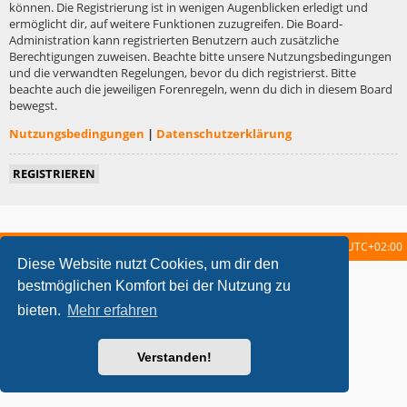
können. Die Registrierung ist in wenigen Augenblicken erledigt und
ermöglicht dir, auf weitere Funktionen zuzugreifen. Die Board-
Administration kann registrierten Benutzern auch zusätzliche
Berechtigungen zuweisen. Beachte bitte unsere Nutzungsbedingungen
und die verwandten Regelungen, bevor du dich registrierst. Bitte
beachte auch die jeweiligen Forenregeln, wenn du dich in diesem Board
bewegst.
Nutzungsbedingungen
|
Datenschutzerklärung
REGISTRIEREN
Startseite
Foren-Übersicht
Alle Zeiten sind
UTC+02:00
Diese Website nutzt Cookies, um dir den
metrolike style by
Eric Seguin
Updated for phpBB3.2 by
Ian Bradley
bestmöglichen Komfort bei der Nutzung zu
Powered by
phpBB
® Forum Software © phpBB Limited
bieten.
Mehr erfahren
Deutsche Übersetzung durch
phpBB.de
Datenschutz
|
Nutzungsbedingungen
Verstanden!