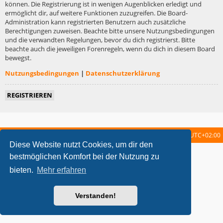
können. Die Registrierung ist in wenigen Augenblicken erledigt und
ermöglicht dir, auf weitere Funktionen zuzugreifen. Die Board-
Administration kann registrierten Benutzern auch zusätzliche
Berechtigungen zuweisen. Beachte bitte unsere Nutzungsbedingungen
und die verwandten Regelungen, bevor du dich registrierst. Bitte
beachte auch die jeweiligen Forenregeln, wenn du dich in diesem Board
bewegst.
Nutzungsbedingungen
|
Datenschutzerklärung
REGISTRIEREN
Startseite
Foren-Übersicht
Alle Zeiten sind
UTC+02:00
Diese Website nutzt Cookies, um dir den
metrolike style by
Eric Seguin
Updated for phpBB3.2 by
Ian Bradley
bestmöglichen Komfort bei der Nutzung zu
Powered by
phpBB
® Forum Software © phpBB Limited
bieten.
Mehr erfahren
Deutsche Übersetzung durch
phpBB.de
Datenschutz
|
Nutzungsbedingungen
Verstanden!