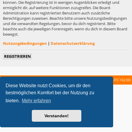
können. Die Registrierung ist in wenigen Augenblicken erledigt und
ermöglicht dir, auf weitere Funktionen zuzugreifen. Die Board-
Administration kann registrierten Benutzern auch zusätzliche
Berechtigungen zuweisen. Beachte bitte unsere Nutzungsbedingungen
und die verwandten Regelungen, bevor du dich registrierst. Bitte
beachte auch die jeweiligen Forenregeln, wenn du dich in diesem Board
bewegst.
Nutzungsbedingungen
|
Datenschutzerklärung
REGISTRIEREN
Startseite
Foren-Übersicht
Alle Zeiten sind
UTC+02:00
Diese Website nutzt Cookies, um dir den
metrolike style by
Eric Seguin
Updated for phpBB3.2 by
Ian Bradley
bestmöglichen Komfort bei der Nutzung zu
Powered by
phpBB
® Forum Software © phpBB Limited
bieten.
Mehr erfahren
Deutsche Übersetzung durch
phpBB.de
Datenschutz
|
Nutzungsbedingungen
Verstanden!