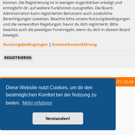
können. Die Registrierung ist in wenigen Augenblicken erledigt und
ermöglicht dir, auf weitere Funktionen zuzugreifen. Die Board-
Administration kann registrierten Benutzern auch zusätzliche
Berechtigungen zuweisen. Beachte bitte unsere Nutzungsbedingungen
und die verwandten Regelungen, bevor du dich registrierst. Bitte
beachte auch die jeweiligen Forenregeln, wenn du dich in diesem Board
bewegst.
Nutzungsbedingungen
|
Datenschutzerklärung
REGISTRIEREN
Startseite
Foren-Übersicht
Alle Zeiten sind
UTC+02:00
Diese Website nutzt Cookies, um dir den
metrolike style by
Eric Seguin
Updated for phpBB3.2 by
Ian Bradley
bestmöglichen Komfort bei der Nutzung zu
Powered by
phpBB
® Forum Software © phpBB Limited
bieten.
Mehr erfahren
Deutsche Übersetzung durch
phpBB.de
Datenschutz
|
Nutzungsbedingungen
Verstanden!