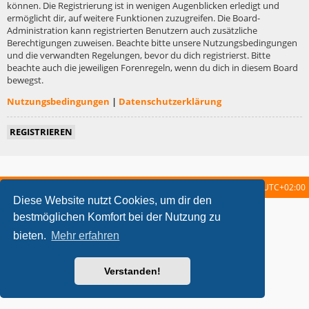
können. Die Registrierung ist in wenigen Augenblicken erledigt und
ermöglicht dir, auf weitere Funktionen zuzugreifen. Die Board-
Administration kann registrierten Benutzern auch zusätzliche
Berechtigungen zuweisen. Beachte bitte unsere Nutzungsbedingungen
und die verwandten Regelungen, bevor du dich registrierst. Bitte
beachte auch die jeweiligen Forenregeln, wenn du dich in diesem Board
bewegst.
Nutzungsbedingungen
|
Datenschutzerklärung
REGISTRIEREN
Startseite
Foren-Übersicht
Alle Zeiten sind
UTC+02:00
Diese Website nutzt Cookies, um dir den
metrolike style by
Eric Seguin
Updated for phpBB3.2 by
Ian Bradley
bestmöglichen Komfort bei der Nutzung zu
Powered by
phpBB
® Forum Software © phpBB Limited
bieten.
Mehr erfahren
Deutsche Übersetzung durch
phpBB.de
Datenschutz
|
Nutzungsbedingungen
Verstanden!