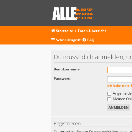
Startseite
Foren-Übersicht
Schnellzugriff
FAQ
Du musst dich anmelden, um
Benutzername:
Passwort:
Ich habe mein 
Angemeldet
Meinen Onli
Registrieren
Du musst in diesem Forum registriert sein, u