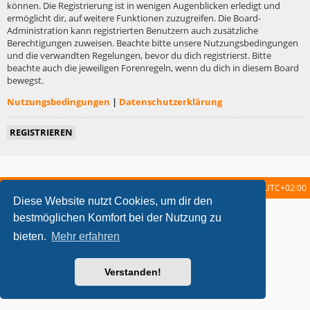
können. Die Registrierung ist in wenigen Augenblicken erledigt und
ermöglicht dir, auf weitere Funktionen zuzugreifen. Die Board-
Administration kann registrierten Benutzern auch zusätzliche
Berechtigungen zuweisen. Beachte bitte unsere Nutzungsbedingungen
und die verwandten Regelungen, bevor du dich registrierst. Bitte
beachte auch die jeweiligen Forenregeln, wenn du dich in diesem Board
bewegst.
Nutzungsbedingungen
|
Datenschutzerklärung
REGISTRIEREN
Startseite
Foren-Übersicht
Alle Zeiten sind
UTC+02:00
Diese Website nutzt Cookies, um dir den
metrolike style by
Eric Seguin
Updated for phpBB3.2 by
Ian Bradley
bestmöglichen Komfort bei der Nutzung zu
Powered by
phpBB
® Forum Software © phpBB Limited
bieten.
Mehr erfahren
Deutsche Übersetzung durch
phpBB.de
Datenschutz
|
Nutzungsbedingungen
Verstanden!