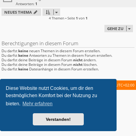
Antworten:
1
NEUES THEMA
4 Themen • Seite
1
von
1
GEHE ZU
Berechtigungen in diesem Forum
Du darfst
keine
neuen Themen in diesem Forum erstellen.
Du darfst
keine
Antworten zu Themen in diesem Forum erstellen.
Du darfst deine Beiträge in diesem Forum
nicht
ändern.
Du darfst deine Beiträge in diesem Forum
nicht
löschen.
Du darfst
keine
Dateianhänge in diesem Forum erstellen.
Startseite
Foren-Übersicht
Alle Zeiten sind
UTC+02:00
Diese Website nutzt Cookies, um dir den
bestmöglichen Komfort bei der Nutzung zu
metrolike style by
Eric Seguin
Updated for phpBB3.2 by
Ian Bradley
Powered by
phpBB
® Forum Software © phpBB Limited
bieten.
Mehr erfahren
Deutsche Übersetzung durch
phpBB.de
Datenschutz
|
Nutzungsbedingungen
Verstanden!