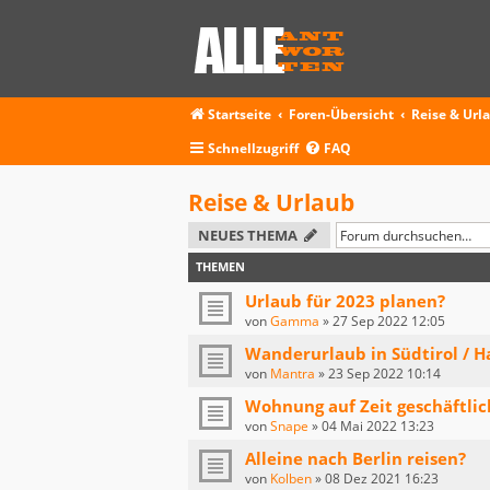
Startseite
Foren-Übersicht
Reise & Url
Schnellzugriff
FAQ
Reise & Urlaub
NEUES THEMA
THEMEN
Urlaub für 2023 planen?
von
Gamma
»
27 Sep 2022 12:05
Wanderurlaub in Südtirol / Ha
von
Mantra
»
23 Sep 2022 10:14
Wohnung auf Zeit geschäftlic
von
Snape
»
04 Mai 2022 13:23
Alleine nach Berlin reisen?
von
Kolben
»
08 Dez 2021 16:23