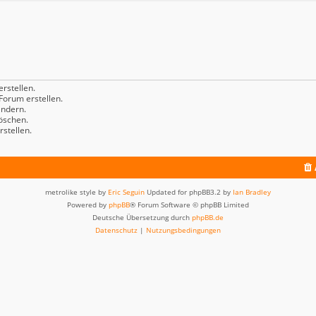
rstellen.
orum erstellen.
ndern.
öschen.
stellen.
metrolike style by
Eric Seguin
Updated for phpBB3.2 by
Ian Bradley
Powered by
phpBB
® Forum Software © phpBB Limited
Deutsche Übersetzung durch
phpBB.de
Datenschutz
|
Nutzungsbedingungen