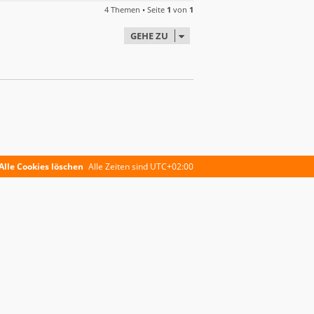
4 Themen • Seite
1
von
1
GEHE ZU
Alle Cookies löschen
Alle Zeiten sind
UTC+02:00