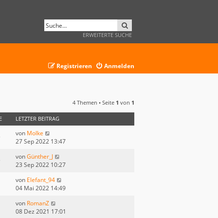
SUCHE
ERWEITERTE SUCHE
Registrieren
Anmelden
4 Themen • Seite
1
von
1
E
LETZTER BEITRAG
von
Molke
27 Sep 2022 13:47
von
Günther_J
23 Sep 2022 10:27
von
Elefant_94
04 Mai 2022 14:49
von
RomanZ
08 Dez 2021 17:01