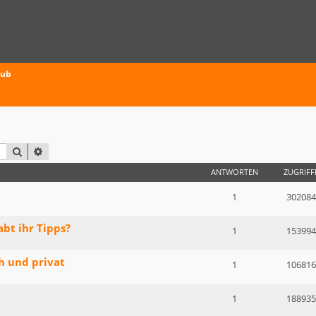
aub
SUCHE
ERWEITERTE SUCHE
ANTWORTEN
ZUGRIFF
1
302084
bt ihr Tipps?
1
153994
h und privat
1
106816
1
188935