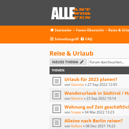
Startseite
Foren-Übersicht
Reise & Url
Schnellzugriff
FAQ
Reise & Urlaub
NEUES THEMA
THEMEN
Urlaub für 2023 planen?
von
Gamma
»
27 Sep 2022 12:05
Wanderurlaub in Südtirol / Ha
von
Mantra
»
23 Sep 2022 10:14
Wohnung auf Zeit geschäftlic
von
Snape
»
04 Mai 2022 13:23
Alleine nach Berlin reisen?
von
Kolben
»
08 Dez 2021 16:23