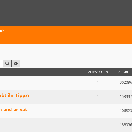
aub
SUCHE
ERWEITERTE SUCHE
ANTWORTEN
ZUGRIFF
1
302096
bt ihr Tipps?
1
153997
h und privat
1
106823
1
188936