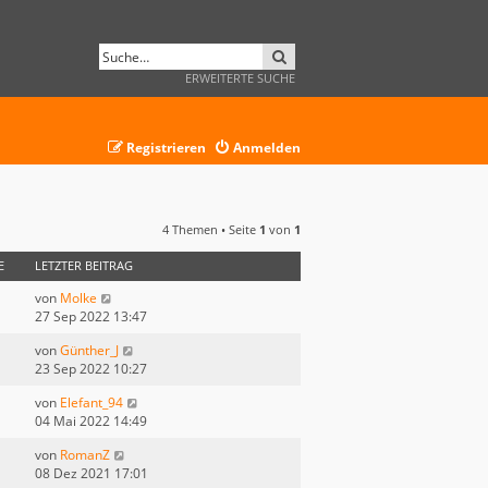
SUCHE
ERWEITERTE SUCHE
Registrieren
Anmelden
4 Themen • Seite
1
von
1
E
LETZTER BEITRAG
von
Molke
27 Sep 2022 13:47
von
Günther_J
23 Sep 2022 10:27
von
Elefant_94
04 Mai 2022 14:49
von
RomanZ
08 Dez 2021 17:01