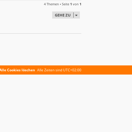
4 Themen • Seite
1
von
1
GEHE ZU
Alle Cookies löschen
Alle Zeiten sind
UTC+02:00