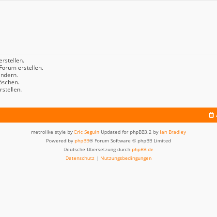
rstellen.
orum erstellen.
ndern.
öschen.
stellen.
metrolike style by
Eric Seguin
Updated for phpBB3.2 by
Ian Bradley
Powered by
phpBB
® Forum Software © phpBB Limited
Deutsche Übersetzung durch
phpBB.de
Datenschutz
|
Nutzungsbedingungen