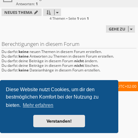
Antworten:
1
NEUES THEMA
4 Themen • Seite
1
von
1
GEHE ZU
Berechtigungen in diesem Forum
Du darfst
keine
neuen Themen in diesem Forum erstellen.
Du darfst
keine
Antworten zu Themen in diesem Forum erstellen.
Du darfst deine Beiträge in diesem Forum
nicht
ändern.
Du darfst deine Beiträge in diesem Forum
nicht
löschen.
Du darfst
keine
Dateianhänge in diesem Forum erstellen.
Startseite
Foren-Übersicht
Alle Zeiten sind
UTC+02:00
Diese Website nutzt Cookies, um dir den
bestmöglichen Komfort bei der Nutzung zu
metrolike style by
Eric Seguin
Updated for phpBB3.2 by
Ian Bradley
Powered by
phpBB
® Forum Software © phpBB Limited
bieten.
Mehr erfahren
Deutsche Übersetzung durch
phpBB.de
Datenschutz
|
Nutzungsbedingungen
Verstanden!