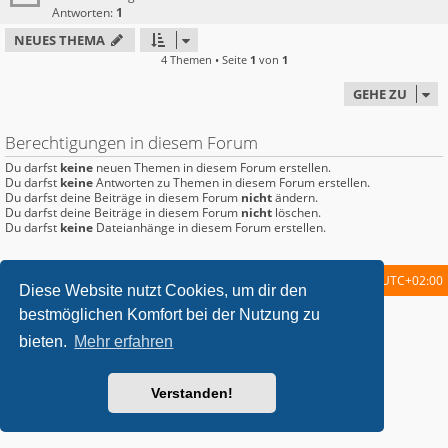
Antworten:
1
NEUES THEMA
4 Themen • Seite
1
von
1
GEHE ZU
Berechtigungen in diesem Forum
Du darfst
keine
neuen Themen in diesem Forum erstellen.
Du darfst
keine
Antworten zu Themen in diesem Forum erstellen.
Du darfst deine Beiträge in diesem Forum
nicht
ändern.
Du darfst deine Beiträge in diesem Forum
nicht
löschen.
Du darfst
keine
Dateianhänge in diesem Forum erstellen.
Startseite
Foren-Übersicht
Alle Zeiten sind
UTC+02:00
Diese Website nutzt Cookies, um dir den
bestmöglichen Komfort bei der Nutzung zu
metrolike style by
Eric Seguin
Updated for phpBB3.2 by
Ian Bradley
Powered by
phpBB
® Forum Software © phpBB Limited
bieten.
Mehr erfahren
Deutsche Übersetzung durch
phpBB.de
Datenschutz
|
Nutzungsbedingungen
Verstanden!