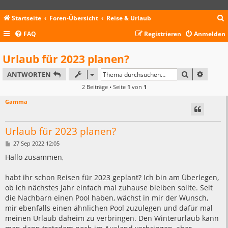
Startseite
Foren-Übersicht
Reise & Urlaub
FAQ
Registrieren
Anmelden
c
Urlaub für 2023 planen?
SUCHE
ERWEIT
ANTWORTEN
2 Beiträge • Seite
1
von
1
Gamma
Urlaub für 2023 planen?
B
27 Sep 2022 12:05
e
i
Hallo zusammen,
t
r
a
habt ihr schon Reisen für 2023 geplant? Ich bin am Überlegen,
g
ob ich nächstes Jahr einfach mal zuhause bleiben sollte. Seit
die Nachbarn einen Pool haben, wächst in mir der Wunsch,
mir ebenfalls einen ähnlichen Pool zuzulegen und dafür mal
meinen Urlaub daheim zu verbringen. Den Winterurlaub kann