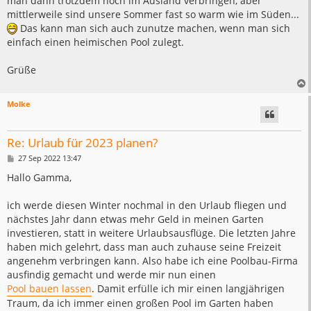
man dann trotzdem noch im Ausland verbringen, aber
mittlerweile sind unsere Sommer fast so warm wie im Süden...
Das kann man sich auch zunutze machen, wenn man sich
einfach einen heimischen Pool zulegt.
Grüße
Molke
Re: Urlaub für 2023 planen?
B
27 Sep 2022 13:47
e
i
Hallo Gamma,
t
r
a
ich werde diesen Winter nochmal in den Urlaub fliegen und
g
nächstes Jahr dann etwas mehr Geld in meinen Garten
investieren, statt in weitere Urlaubsausflüge. Die letzten Jahre
haben mich gelehrt, dass man auch zuhause seine Freizeit
angenehm verbringen kann. Also habe ich eine Poolbau-Firma
ausfindig gemacht und werde mir nun einen
Pool bauen lassen
. Damit erfülle ich mir einen langjährigen
Traum, da ich immer einen großen Pool im Garten haben