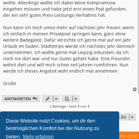
wollte. Allerdings wollte ich dabei keine Kompromisse
eingehen müssen und habe jetzt erst einen Pool gefunden,
der ein sehr gutes Preis-Leistungs-Verhältnis hat.
Nun kann ich mich umso mehr auf nächstes Jahr freuen, wenn
ich einfach in meinen Privatpool springen kann, ganz ohne
weitere Badegäste. Dafür verzichte ich gerne mal auf ein Jahr
Urlaub im Süden. Städtetrips werde ich nächstes Jahr dennoch
unternehmen. Ich wollte gerne mal Leipzig erkunden, da ich
noch nie dort war und nur Gutes gehört habe. Eine Freundin
wohnt dort und will mich schon seit Jahren rumführen. Nun
werde ich dieses Angebot wohl endlich mal annehmen.
Grüße
ANTWORTEN
2 Beiträge • Seite
1
von
1
GEHE ZU
Diese Website nutzt Cookies, um dir den
bestmöglichen Komfort bei der Nutzung zu
Startseite
Foren-Übersicht
Alle Zeiten sind
UTC+02:00
bieten.
Mehr erfahren