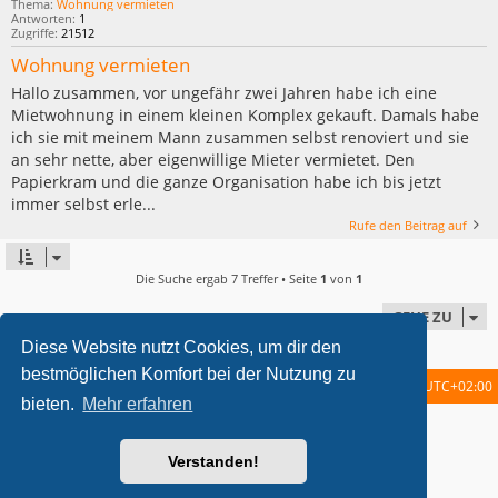
Thema:
Wohnung vermieten
Antworten:
1
Zugriffe:
21512
Wohnung vermieten
Hallo zusammen, vor ungefähr zwei Jahren habe ich eine
Mietwohnung in einem kleinen Komplex gekauft. Damals habe
ich sie mit meinem Mann zusammen selbst renoviert und sie
an sehr nette, aber eigenwillige Mieter vermietet. Den
Papierkram und die ganze Organisation habe ich bis jetzt
immer selbst erle...
Rufe den Beitrag auf
Die Suche ergab 7 Treffer • Seite
1
von
1
GEHE ZU
Diese Website nutzt Cookies, um dir den
bestmöglichen Komfort bei der Nutzung zu
Startseite
Foren-Übersicht
Alle Zeiten sind
UTC+02:00
bieten.
Mehr erfahren
metrolike style by
Eric Seguin
Updated for phpBB3.2 by
Ian Bradley
Powered by
phpBB
® Forum Software © phpBB Limited
Verstanden!
Deutsche Übersetzung durch
phpBB.de
Datenschutz
|
Nutzungsbedingungen