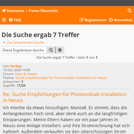
Startseite
Foren-Übersicht
FAQ
Registrieren
Anmelden
c
Die Suche ergab 7 Treffer
Zur erweiterten Suche
SUCHE
ERWEITERTE SUCHE
Die Suche ergab 7 Treffer • Seite
1
von
1
von
Veritas
10 Dez 2024 14:00
Forum:
Haus & Garten
Thema:
Suche Empfehlungen für Photovoltaik-Installation in Neuss
Antworten:
3
Zugriffe:
17234
Re: Suche Empfehlungen für Photovoltaik-Installation
in Neuss
Ich möchte da etwas hinzufügen, MantaB. Es stimmt, dass die
Anfangskosten hoch sind, aber denk auch an die langfristigen
Einsparungen. Meine Eltern haben vor ein paar Jahren in
Neuss eine Anlage installiert, und ihre Stromrechnung hat sich
halbiert. Außerdem verkaufen sie den überschüssigen Strom